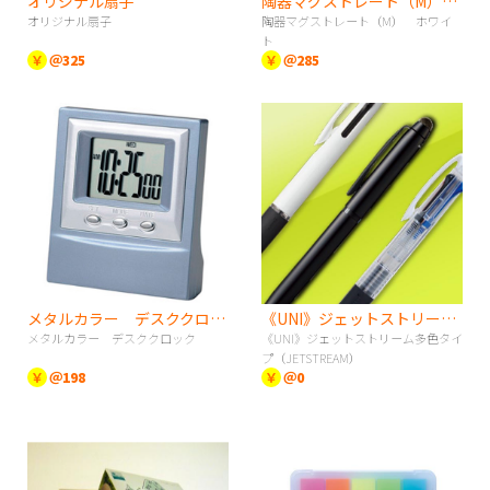
オリジナル扇子
陶器マグストレート（M） ホワイト
オリジナル扇子
陶器マグストレート（M） ホワイ
ト
￥
＠325
￥
＠285
メタルカラー デスククロック
《UNI》ジェットストリーム多色タイプ（JETSTREAM）
メタルカラー デスククロック
《UNI》ジェットストリーム多色タイ
プ（JETSTREAM）
￥
＠198
￥
＠0