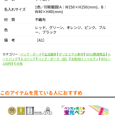
1色／印刷範囲 A：W150×H150(mm)、B：
名入れサイズ
W40×H40(mm)
材 質
不織布
レッド、グリーン、オレンジ、ピンク、ブル
色
ー、ブラック
備 考
［A1］
カテゴリー :
バッグ・ポーチ
|
生活雑貨
|
ポリエステル素材
|
SDGs関連商品
|
ト
ートバッグ
|
エコバッグ
|
バッグ・ポーチ（旧）
|
女性向けノベルティ
|
@51〜
100円
|
その他
このアイテムを見ている人におすすめ