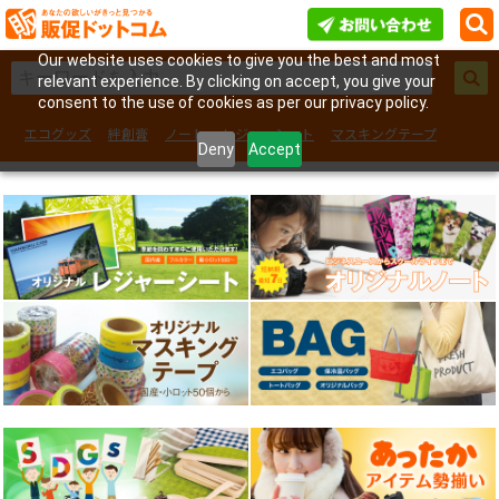
Our website uses cookies to give you the best and most
relevant experience. By clicking on accept, you give your
consent to the use of cookies as per our privacy policy.
エコグッズ
絆創膏
ノート
レジャーシート
マスキングテープ
Deny
Accept
フェイスシール