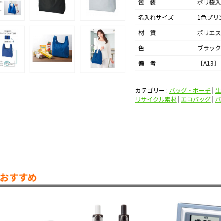
包 装
ポリ袋入
名入れサイズ
1色プリ
材 質
ポリエス
色
ブラック
備 考
［A13］
カテゴリー :
バッグ・ポーチ
|
生
リサイクル素材
|
エコバッグ
|
バ
おすすめ