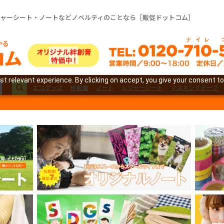
ジャーシート・ノートなどノベルティのことなら［販促ドットコム］
t relevant experience. By clicking on accept, you give your consent to
エコグッズ
絆創膏
ノート
レジャーシート
マスキングテープ