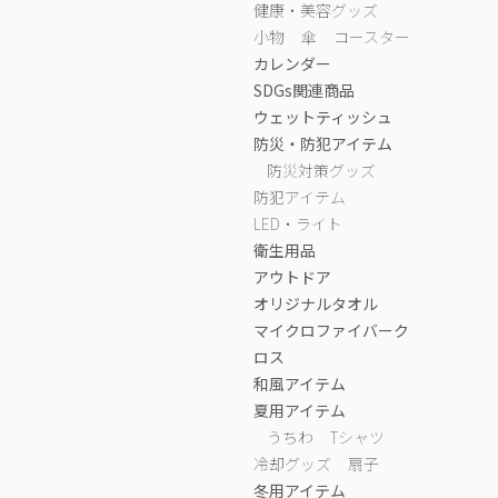
健康・美容グッズ
小物
傘
コースター
カレンダー
SDGs関連商品
ウェットティッシュ
防災・防犯アイテム
防災対策グッズ
防犯アイテム
LED・ライト
衛生用品
アウトドア
オリジナルタオル
マイクロファイバーク
ロス
和風アイテム
夏用アイテム
うちわ
Tシャツ
冷却グッズ
扇子
冬用アイテム