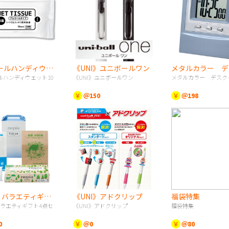
アルコールハンディウェット10枚
《UNI》ユニボールワン
ルハンディウェット10
《UNI》ユニボールワン
メタルカラー デスク
￥
＠150
￥
＠198
nepia バラエティギフト4点セット
《UNI》アドクリップ
福袋特集
 バラエティギフト4点セ
《UNI》アドクリップ
福袋特集
0
￥
＠0
￥
＠80