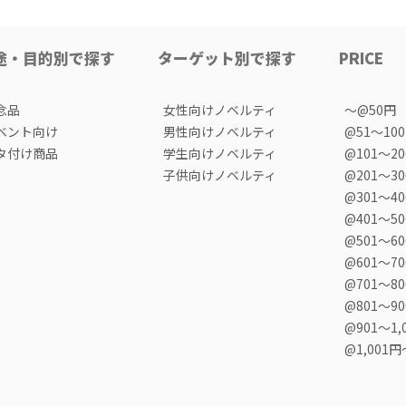
途・目的別で探す
ターゲット別で探す
PRICE
念品
女性向けノベルティ
〜@50円
ベント向け
男性向けノベルティ
@51〜10
タ付け商品
学生向けノベルティ
@101〜2
子供向けノベルティ
@201〜3
@301〜4
@401〜5
@501〜6
@601〜7
@701〜8
@801〜9
@901〜1,
@1,001円