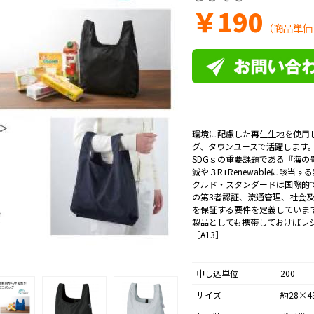
￥
190
（商品単価
環境に配慮した再生生地を使用
グ、タウンユースで活躍します
SDGｓの重要課題である『海
減や３R+Renewableに該当
クルド・スタンダードは国際的
の第3者認証、流通管理、社会
を保証する要件を定義していま
製品としても携帯しておけばレ
［A13］
申し込単位
200
サイズ
約28×4