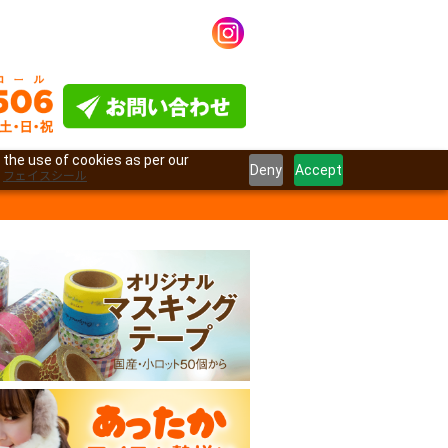
 the use of cookies as per our
Deny
Accept
フェイスシール