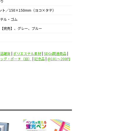
り
ント／150×150mm（ヨコ×タテ）
テル・ゴム
【完売】、グレー、ブルー
活雑貨
|
ポリエステル素材
|
SDGs関連商品
|
ッグ・ポーチ（旧）
|
記念品
|
@101〜200円