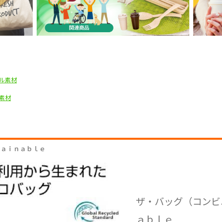
ル素材
素材
ｔａｉｎａｂｌｅ
ザ・バッグ（コンビ
ａｂｌｅ