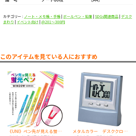
カテゴリー :
ノート・メモ帳・手帳
|
ボールペン・鉛筆
|
SDGs関連商品
|
デスク
まわり
|
イベント向け
|
@201〜300円
このアイテムを見ている人におすすめ
《UNI》ペン先が見える蛍光ペン
メタルカラー デスククロック