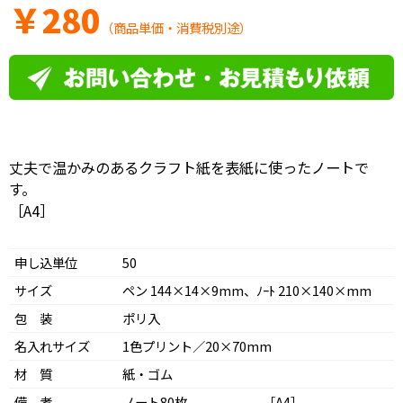
￥
280
（商品単価・消費税別途）
丈夫で温かみのあるクラフト紙を表紙に使ったノートで
す。
［A4］
申し込単位
50
サイズ
ペン 144×14×9mm、ﾉｰﾄ 210×140×mm
包 装
ポリ入
名入れサイズ
1色プリント／20×70mm
材 質
紙・ゴム
備 考
ノート80枚 ［A4］