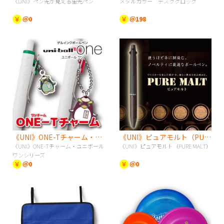
《UNI》ペン先が見える蛍光ペン
メタルカラー デスククロック
￥
＠0
￥
＠198
《UNI》ONE-Tチャーム・ユニボールワンシリーズ
《UNI》ピュアモルト（PURE MALT）
《UNI》ONE-Tチャーム・ユニボール
《UNI》ピュアモルト（PURE MALT）
ワンシリーズ
￥
＠0
￥
＠0