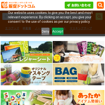
Our website uses cookies to give you the best and most
relevant experience. By clicking on accept, you give your
consent to the use of cookies as per our privacy policy.
エコグッズ
絆創膏
ノート
レジャーシート
マスキングテープ
Deny
Accept
フェイスシール