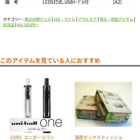
備 考
LED5灯式､USBｹｰﾌﾞﾙ付 ［A2］
カテゴリー :
防災対策グッズ
|
LED・ライト
|
アウトドア
|
防災・防犯アイテム
|
記念品
|
@1,001円〜
このアイテムを見ている人におすすめ
《UNI》ユニボールワン
国産ボックスティッシュ