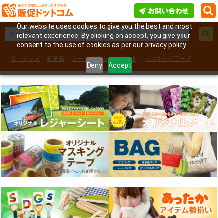
Our website uses cookies to give you the best and most
relevant experience. By clicking on accept, you give your
consent to the use of cookies as per our privacy policy.
エコグッズ
絆創膏
ノート
レジャーシート
マスキングテープ
Deny
Accept
フェイスシール