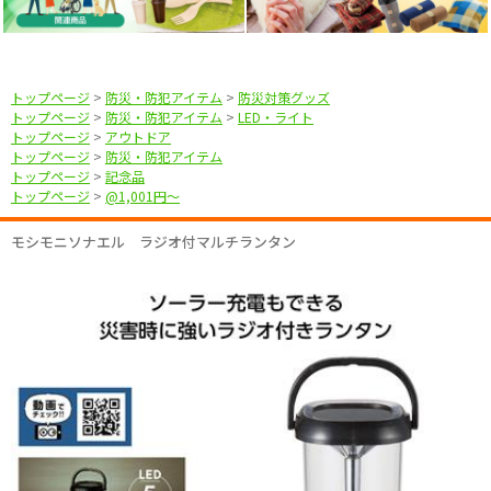
トップページ
>
防災・防犯アイテム
>
防災対策グッズ
トップページ
>
防災・防犯アイテム
>
LED・ライト
トップページ
>
アウトドア
トップページ
>
防災・防犯アイテム
トップページ
>
記念品
トップページ
>
@1,001円〜
モシモニソナエル ラジオ付マルチランタン