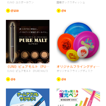
《UNI》ユニボールワン
国産ボックスティッシュ
￥
＠150
￥
＠0
《UNI》ピュアモルト（PURE MALT）
オリジナルフライングディスク
《UNI》ピュアモルト（PURE MALT）
オリジナルフライングディスク
￥
＠0
￥
＠0