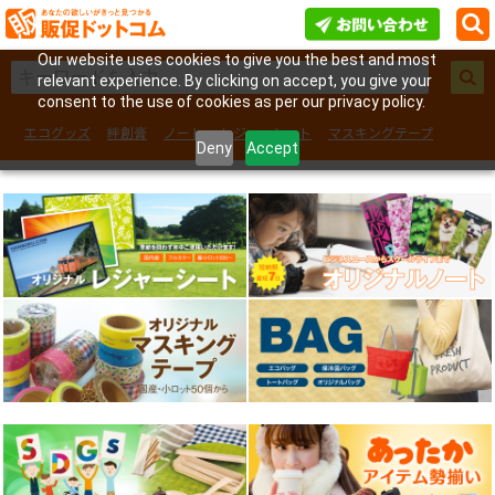
Our website uses cookies to give you the best and most
relevant experience. By clicking on accept, you give your
consent to the use of cookies as per our privacy policy.
エコグッズ
絆創膏
ノート
レジャーシート
マスキングテープ
Deny
Accept
フェイスシール