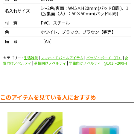
1～2色/裏面：W45×H20mm(パッド印刷)、1
名入れサイズ
色/裏面（大）：50×50mm(パッド印刷)
材 質
PVC、スチール
色
ホワイト、ブラック、ブラウン【完売】
備 考
［A5］
カテゴリー :
生活雑貨
|
スマホ・モバイルアイテム
|
バッグ・ポーチ（旧）
|
女
性向けノベルティ
|
男性向けノベルティ
|
学生向けノベルティ
|
@101〜200円
このアイテムを見ている人におすすめ