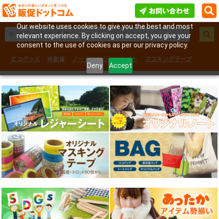
Our website uses cookies to give you the best and most
relevant experience. By clicking on accept, you give your
consent to the use of cookies as per our privacy policy.
エコグッズ
絆創膏
ノート
レジャーシート
マスキングテープ
Deny
Accept
フェイスシール