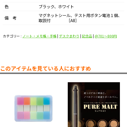
色
ブラック、ホワイト
マグネットシール、テスト用ボタン電池１個、
備 考
取説付 ［A8］
カテゴリー :
ノート・メモ帳・手帳
|
デスクまわり
|
記念品
|
@701〜800円
このアイテムを見ている人におすすめ