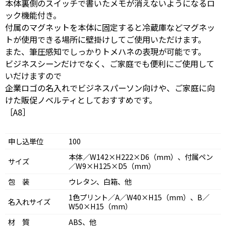
本体裏側のスイッチで書いたメモが消えないようになるロ
ック機能付き。
付属のマグネットを本体に固定すると冷蔵庫などマグネッ
トが使用できる場所に壁掛けしてご使用いただけます。
また、筆圧感知でしっかりトメハネの表現が可能です。
ビジネスシーンだけでなく、ご家庭でも便利にご使用して
いだけますので
企業ロゴの名入れでビジネスパーソン向けや、ご家庭に向
けた販促ノベルティとしておすすめです。
［A8］
申し込単位
100
本体／W142×H222×D6（mm）、付属ペン
サイズ
／W9×H125×D5（mm）
包 装
ウレタン、白箱、他
1色プリント／A／W40×H15（mm）、B／
名入れサイズ
W50×H15（mm）
材 質
ABS、他