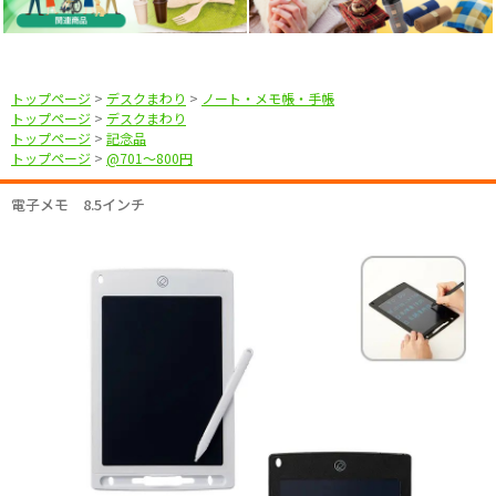
トップページ
>
デスクまわり
>
ノート・メモ帳・手帳
トップページ
>
デスクまわり
トップページ
>
記念品
トップページ
>
@701〜800円
電子メモ 8.5インチ