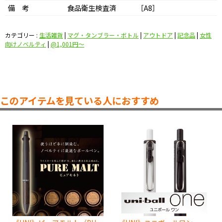
備 考
食品衛生検査済 ［A8］
カテゴリー :
生活雑貨
|
マグ・タンブラー・ボトル
|
アウトドア
|
記念品
|
女性
向けノベルティ
|
@1,001円〜
このアイテムを見ている人におすすめ