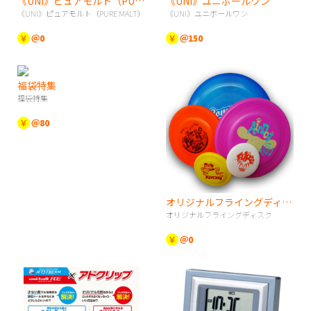
《UNI》ピュアモルト（PURE MALT）
《UNI》ユニボールワン
《UNI》ピュアモルト（PURE MALT）
《UNI》ユニボールワン
￥
＠0
￥
＠150
福袋特集
福袋特集
￥
＠80
オリジナルフライングディスク
オリジナルフライングディスク
￥
＠0