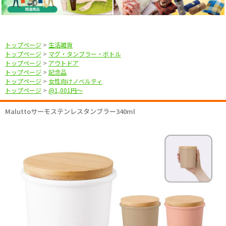
トップページ
>
生活雑貨
トップページ
>
マグ・タンブラー・ボトル
トップページ
>
アウトドア
トップページ
>
記念品
トップページ
>
女性向けノベルティ
トップページ
>
@1,001円〜
Maluttoサーモステンレスタンブラー340ml