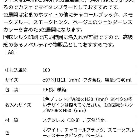
るのでカフェでマイタンブラーとしておすすめです。
色展開は定番のホワイトの他にチャコールブラック、スモ
ークブルー、スモークピンク、ベージュのジェンダーレス
カラーを含めた5色展開になります。
回転シルク印刷で広い範囲に名入れが可能ですので、高級
感のあるノベルティや物販品としておすすめです。
［A8］
申し込単位
100
サイズ
φ97×H111（mm）フタ含む、容量／340ml
包 装
PE袋、紙箱
1色プリント／W30×H30（mm）※ベタの多
名入れサイズ
いデザインは控えてください。 1色回転シルク
／W206×H50（mm）
材 質
ステンレス（18-8）、天然竹 他
ホワイト、チャコールブラック、スモークブル
色
ー、スモークピンク、ベージュ