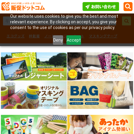
Our website uses cookies to give you the best and most
relevant experience. By clicking on accept, you give your
consent to the use of cookies as per our privacy policy.
エコグッズ
絆創膏
ノート
レジャーシート
マスキングテープ
Deny
Accept
フェイスシール