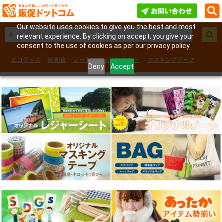
Our website uses cookies to give you the best and most
relevant experience. By clicking on accept, you give your
consent to the use of cookies as per our privacy policy.
エコグッズ
絆創膏
ノート
レジャーシート
マスキングテープ
Deny
Accept
フェイスシール