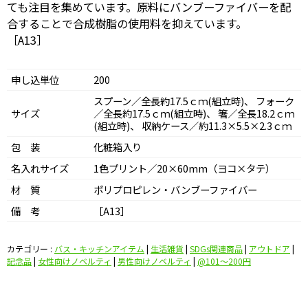
ても注目を集めています。原料にバンブーファイバーを配
合することで合成樹脂の使用料を抑えています。
［A13］
申し込単位
200
スプーン／全長約17.5ｃｍ(組立時)、 フォーク
サイズ
／全長約17.5ｃｍ(組立時)、 箸／全長18.2ｃｍ
(組立時)、 収納ケース／約11.3×5.5×2.3ｃｍ
包 装
化粧箱入り
名入れサイズ
1色プリント／20×60mm（ヨコ×タテ）
材 質
ポリプロピレン・バンブーファイバー
備 考
［A13］
カテゴリー :
バス・キッチンアイテム
|
生活雑貨
|
SDGs関連商品
|
アウトドア
|
記念品
|
女性向けノベルティ
|
男性向けノベルティ
|
@101〜200円