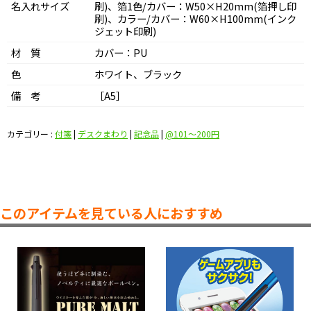
名入れサイズ
刷)、箔1色/カバー：W50×H20mm(箔押し印
刷)、カラー/カバー：W60×H100mm(インク
ジェット印刷)
材 質
カバー：PU
色
ホワイト、ブラック
備 考
［A5］
カテゴリー :
付箋
|
デスクまわり
|
記念品
|
@101〜200円
このアイテムを見ている人におすすめ