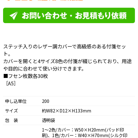
ステッチ入りのレザー調カバーで高級感のある付箋セッ
ト。
カバーを開くと4サイズ8色の付箋が綴じられており、用途
や目的に合わせて使い分けできます。
■フセン枚数各30枚
［A5］
申し込単位
200
サイズ
約W82×D12×H133mm
包 装
透明袋
1～2色/カバー：W50×H20mm(パッド印
刷)、1色/カバー：W40×H70mm(シルク印