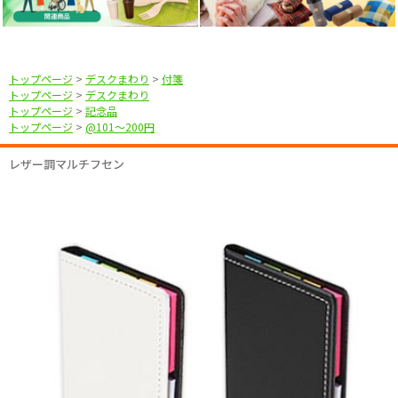
トップページ
>
デスクまわり
>
付箋
トップページ
>
デスクまわり
トップページ
>
記念品
トップページ
>
@101〜200円
レザー調マルチフセン