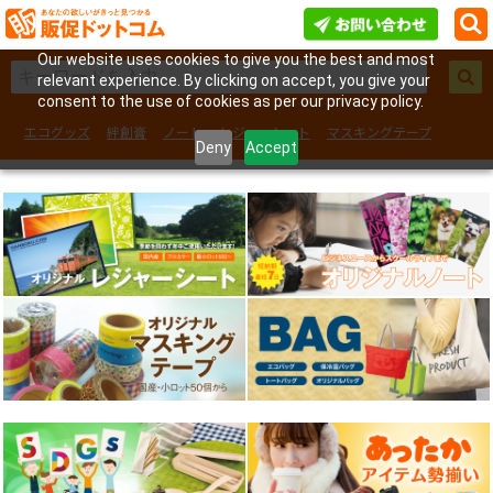
Our website uses cookies to give you the best and most
relevant experience. By clicking on accept, you give your
consent to the use of cookies as per our privacy policy.
エコグッズ
絆創膏
ノート
レジャーシート
マスキングテープ
Deny
Accept
フェイスシール