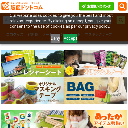
Our website uses cookies to give you the best and most
relevant experience. By clicking on accept, you give your
consent to the use of cookies as per our privacy policy.
エコグッズ
絆創膏
ノート
レジャーシート
マスキングテープ
Deny
Accept
フェイスシール