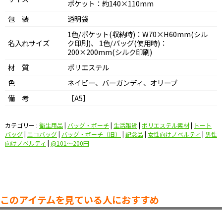
ポケット：約140×110mm
包 装
透明袋
1色/ポケット(収納時)：W70×H60mm(シル
名入れサイズ
ク印刷)、 1色/バッグ(使用時)：
200×200mm(シルク印刷)
材 質
ポリエステル
色
ネイビー、バーガンディ、オリーブ
備 考
［A5］
カテゴリー :
衛生用品
|
バッグ・ポーチ
|
生活雑貨
|
ポリエステル素材
|
トート
バッグ
|
エコバッグ
|
バッグ・ポーチ（旧）
|
記念品
|
女性向けノベルティ
|
男性
向けノベルティ
|
@101〜200円
このアイテムを見ている人におすすめ