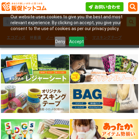
Our website uses cookies to give you the best and most
relevant experience. By clicking on accept, you give your
consent to the use of cookies as per our privacy policy.
エコグッズ
絆創膏
ノート
レジャーシート
マスキングテープ
Deny
Accept
フェイスシール