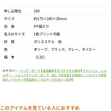
申し込単位
100
サイズ
約175×240×30mm
包 装
PP袋入り
名入れサイズ
1色プリント可能
材 質
ポリエステル 他
色
オリーブ、ブラック、グレー、ネイビー
備 考
［C25］
カテゴリー :
バッグ・ポーチ
|
生活雑貨
|
ポリエステル素材
|
サコッシュ、ショ
ルダー、リュック
|
バッグ・ポーチ（旧）
|
記念品
|
女性向けノベルティ
|
男性
向けノベルティ
|
学生向けノベルティ
|
@201〜300円
このアイテムを見ている人におすすめ