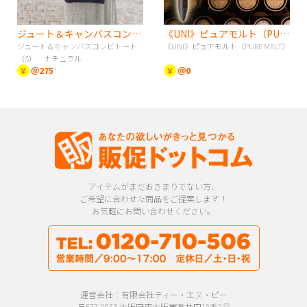
ジュート＆キャンバスコンビトート（S） ナチュラル
《UNI》ピュアモルト（PURE MALT）
ジュート＆キャンバスコンビトート
《UNI》ピュアモルト（PURE MALT）
（S） ナチュラル
￥
＠275
￥
＠0
アイテムがまだおきまりでない方、
ご希望に合わせた商品をご提案します！
お気軽にお問い合わせください。
運営会社：有限会社ティー・エヌ・ピー
〒577-0053 大阪府東大阪市高井田18番2号