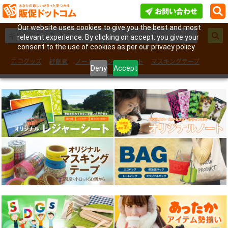
Our website uses cookies to give you the best and most
relevant experience. By clicking on accept, you give your
consent to the use of cookies as per our privacy policy.
エコグッズ
絆創膏
ノート
レジャーシート
マスキングテープ
Deny
Accept
フェイスシール