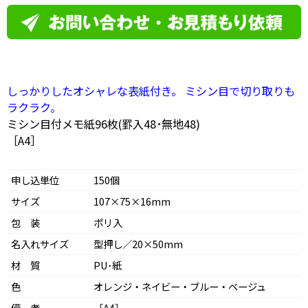
しっかりしたオシャレな表紙付き。 ミシン目で切り取りも
ラクラク。
ミシン目付メモ紙96枚(罫入48･無地48)
［A4］
申し込単位
150個
サイズ
107×75×16mm
包 装
ポリ入
名入れサイズ
型押し／20×50mm
材 質
PU･紙
色
オレンジ・ネイビー・ブルー・ベージュ
備 考
［A4］