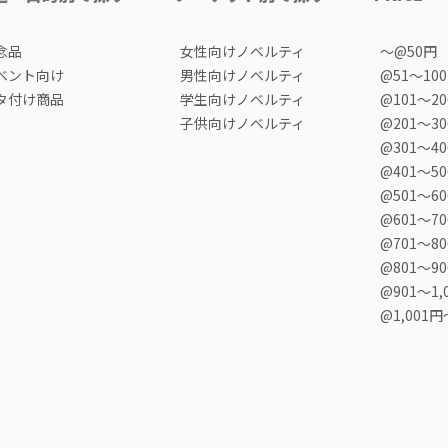
念品
女性向けノベルティ
〜@50円
ベント向け
男性向けノベルティ
@51〜10
タ付け商品
学生向けノベルティ
@101〜2
子供向けノベルティ
@201〜3
@301〜4
@401〜5
@501〜6
@601〜7
@701〜8
@801〜9
@901〜1,
@1,001円