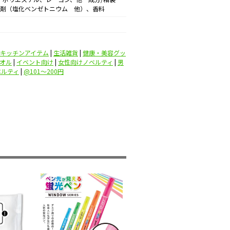
剤（塩化ベンゼトニウム 他）、香料
キッチンアイテム
|
生活雑貨
|
健康・美容グッ
オル
|
イベント向け
|
女性向けノベルティ
|
男
ベルティ
|
@101〜200円