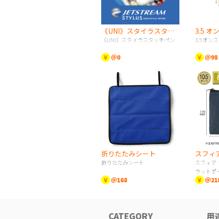
《UNI》スタイラスタッチペン
《UNI》スタイラスタッチペン
3.5オン
￥
＠0
￥
＠98
折りたたみシート
折りたたみシート
スフィア
ラットポ
￥
＠168
￥
＠21
CATEGORY
用