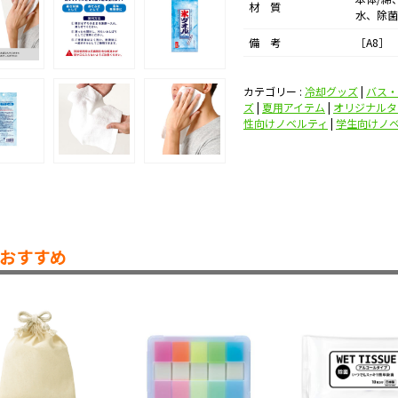
材 質
水、除菌
備 考
［A8］
カテゴリー :
冷却グッズ
|
バス・
ズ
|
夏用アイテム
|
オリジナルタ
性向けノベルティ
|
学生向けノ
おすすめ