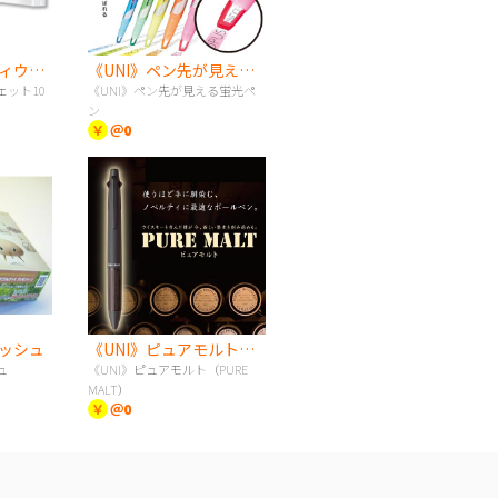
アルコールハンディウェット10枚
《UNI》ペン先が見える蛍光ペン
ット10
《UNI》ペン先が見える蛍光ペ
ン
￥
＠0
ッシュ
《UNI》ピュアモルト（PURE MALT）
ュ
《UNI》ピュアモルト（PURE
MALT）
￥
＠0