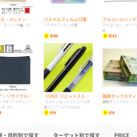
3.5 オンス・コットン巾着（S）
パステルフィルム付箋
ス・コットン巾着（S）
パステルフィルム付箋
アルコールハンディウェ
枚
￥
＠65
￥
＠32
スフィア・リサイクルデニムフラットポーチ（S）
《UNI》ジェットストリーム多色タイプ（JETSTREAM）
国産ボックスティ
・リサイクルデニムフ
《UNI》ジェットストリーム多
国産ボックスティッシ
ーチ（S）
色タイプ（JETSTREAM）
8
￥
＠0
￥
＠0
途・目的別で探す
ターゲット別で探す
PRICE