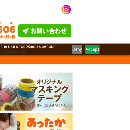
 the use of cookies as per our
Deny
Accept
フェイスシール