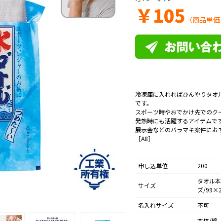
￥
105
（商品単価
冷凍庫に入れればひんやりタオ
です。
スポーツ時やおでかけ先でのク
発熱時にも活躍するアイテムで
展示会などのバラマキ案件にお
［A8］
申し込単位
200
タオル本
サイズ
ズ/99×
名入れサイズ
不可
本体/綿