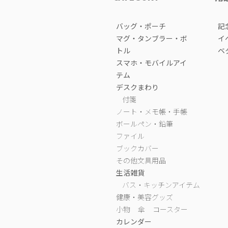
バッグ・ポーチ
記
マグ・タンブラー・ボ
イ
トル
ベ
スマホ・モバイルアイ
テム
デスクまわり
付箋
ノート・メモ帳・手帳
ボールペン・鉛筆
ファイル
ブックカバー
その他文具用品
生活雑貨
バス・キッチンアイテム
健康・美容グッズ
小物
傘
コースター
カレンダー