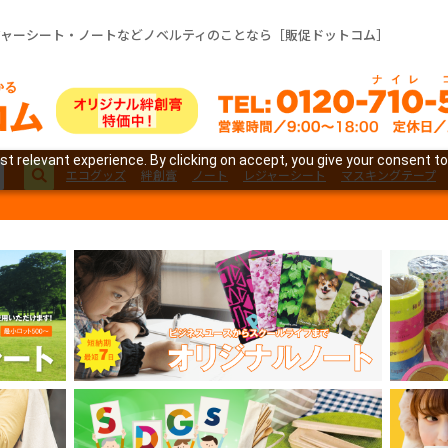
ジャーシート・ノートなどノベルティのことなら［販促ドットコム］
t relevant experience. By clicking on accept, you give your consent to
エコグッズ
絆創膏
ノート
レジャーシート
マスキングテープ