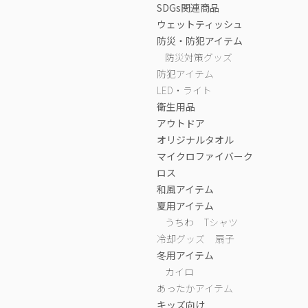
SDGs関連商品
ウェットティッシュ
防災・防犯アイテム
防災対策グッズ
防犯アイテム
LED・ライト
衛生用品
アウトドア
オリジナルタオル
マイクロファイバーク
ロス
和風アイテム
夏用アイテム
うちわ
Tシャツ
冷却グッズ
扇子
冬用アイテム
カイロ
あったかアイテム
キッズ向け