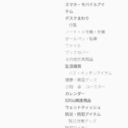
スマホ・モバイルアイ
テム
デスクまわり
付箋
ノート・メモ帳・手帳
ボールペン・鉛筆
ファイル
ブックカバー
その他文具用品
生活雑貨
バス・キッチンアイテム
健康・美容グッズ
小物
傘
コースター
カレンダー
SDGs関連商品
ウェットティッシュ
防災・防犯アイテム
防災対策グッズ
防犯アイテム