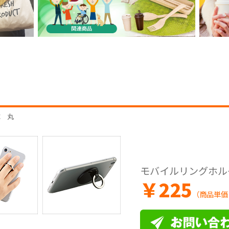
応 丸
モバイルリングホル
￥
225
（商品単価