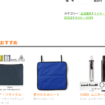
備 考
取説付
カテゴリー :
生活雑貨
|
スマホ・
記念品
|
@101〜200円
おすすめ
スフィア・リサイクルデニムフラットポーチ（S）
折りたたみシート
《UNI》ユニボ
・リサイクルデニムフ
折りたたみシート
《UNI》ユニボールワ
ーチ（S）