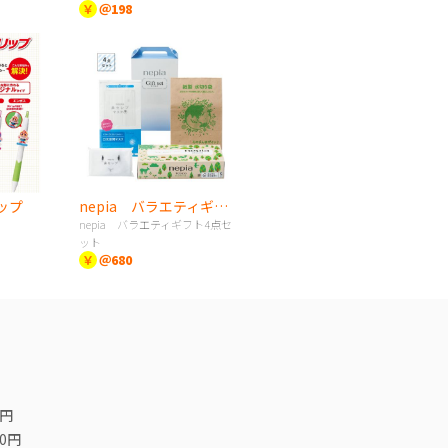
￥
＠198
ップ
nepia バラエティギフト4点セット
nepia バラエティギフト4点セ
ット
￥
＠680
0円
00円