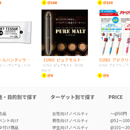
8
￥
＠168
￥
＠150
アルコールハンディウェット10枚
《UNI》ピュアモルト（PURE MALT）
《UNI》アドクリ
ルハンディウェット10
《UNI》ピュアモルト（PURE
《UNI》アドクリップ
MALT）
￥
＠0
￥
＠0
途・目的別で探す
ターゲット別で探す
PRICE
念品
女性向けノベルティ
〜@50円
ベント向け
男性向けノベルティ
@51〜10
タ付け商品
学生向けノベルティ
@101〜2