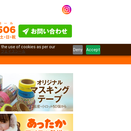
 the use of cookies as per our
Deny
Accept
フェイスシール