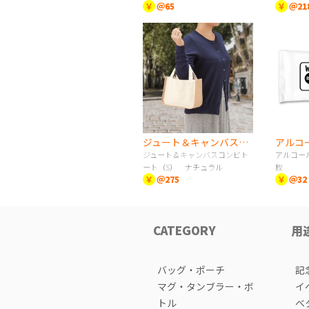
￥
＠65
￥
＠21
ジュート＆キャンバスコンビトート（S） ナチュラル
ジュート＆キャンバスコンビト
アルコー
ート（S） ナチュラル
枚
￥
＠275
￥
＠32
CATEGORY
用
バッグ・ポーチ
記
マグ・タンブラー・ボ
イ
トル
ベ