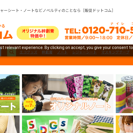
ジャーシート・ノートなどノベルティのことなら［販促ドットコム］
t relevant experience. By clicking on accept, you give your consent to
エコグッズ
絆創膏
ノート
レジャーシート
マスキングテープ