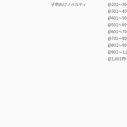
子供向けノベルティ
@201〜3
@301〜4
@401〜5
@501〜6
@601〜7
@701〜8
@801〜9
@901〜1,
@1,001円