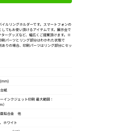
バイルリングホルダーです。スマートフォンの
としてもお使い頂けるアイテムです。展示会で
クターグッズなど、幅広くご提案頂けます。※
印刷パーツとリング部分はわかれた状態で
印刷ありの場合、印刷パーツはリング部分にセッ
(mm)
、台紙
ーインクジェット印刷 最大範囲：
mm）
亜鉛合金 他
、ホワイト