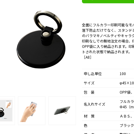
全面にフルカラー印刷可能なモ
落下防止だけでなく、スタンド
のバラマキノベルティやキャラ
印刷なしでの無地注文の場合、
OPP袋に入り納品されます。
トされた状態で納品されます。
［A8］
申し込単位
100
サイズ
φ45×10
包 装
OPP袋
フルカラ
名入れサイズ
Φ45（
材 質
ＡＢＳ、
色
ブラック