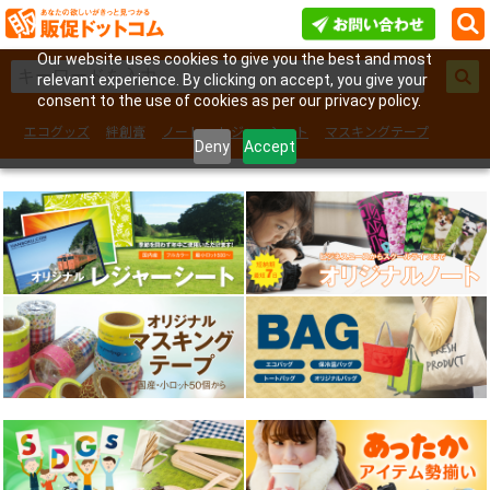
Our website uses cookies to give you the best and most
relevant experience. By clicking on accept, you give your
consent to the use of cookies as per our privacy policy.
エコグッズ
絆創膏
ノート
レジャーシート
マスキングテープ
Deny
Accept
フェイスシール