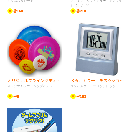
折りたたみシート
スフィア・リサイクルデニムフラッ
トポーチ（S）
￥
＠168
￥
＠218
オリジナルフライングディスク
メタルカラー デスククロック
オリジナルフライングディスク
メタルカラー デスククロック
￥
＠0
￥
＠198