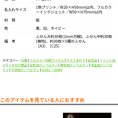
1色プリント／W20×H50mm以内、フルカラ
名入れサイズ
ーインクジェット／W50×H70mm以内
材 質
紙
色
黒、白、ネイビー
ふせん大約30枚(2mm方眼)、ふせん中約30枚
備 考
(無地)、約30枚×5種のふせん
［A3］［C25］
カテゴリー :
付箋
|
フルカラー印刷アイテム
|
デスクまわり
|
記念品
|
イベント向
け
|
ベタ付け商品
|
女性向けノベルティ
|
男性向けノベルティ
|
学生向けノベル
ティ
|
子供向けノベルティ
|
@201〜300円
このアイテムを見ている人におすすめ