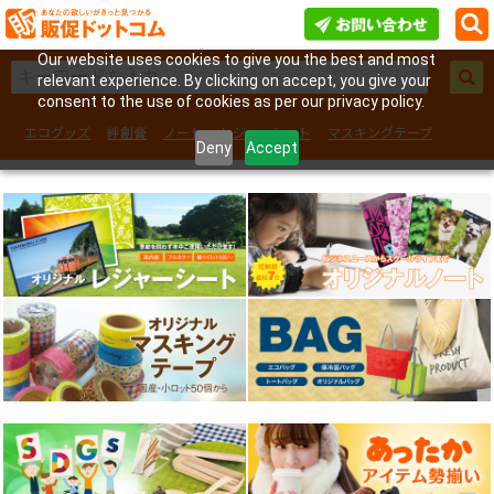
Our website uses cookies to give you the best and most
relevant experience. By clicking on accept, you give your
consent to the use of cookies as per our privacy policy.
エコグッズ
絆創膏
ノート
レジャーシート
マスキングテープ
Deny
Accept
フェイスシール