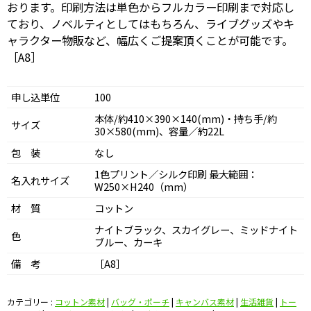
おります。印刷方法は単色からフルカラー印刷まで対応し
ており、ノベルティとしてはもちろん、ライブグッズやキ
ャラクター物販など、幅広くご提案頂くことが可能です。
［A8］
申し込単位
100
本体/約410×390×140(mm)・持ち手/約
サイズ
30×580(mm)、容量／約22L
包 装
なし
1色プリント／シルク印刷 最大範囲：
名入れサイズ
W250×H240（mm）
材 質
コットン
ナイトブラック、スカイグレー、ミッドナイト
色
ブルー、カーキ
備 考
［A8］
カテゴリー :
コットン素材
|
バッグ・ポーチ
|
キャンバス素材
|
生活雑貨
|
トー