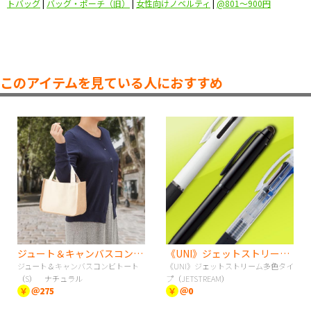
トバッグ
|
バッグ・ポーチ（旧）
|
女性向けノベルティ
|
@801〜900円
このアイテムを見ている人におすすめ
ジュート＆キャンバスコンビトート（S） ナチュラル
《UNI》ジェットストリーム多色タイプ（JETSTREAM）
ジュート＆キャンバスコンビトート
《UNI》ジェットストリーム多色タイ
（S） ナチュラル
プ（JETSTREAM）
￥
＠275
￥
＠0