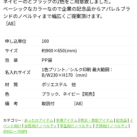
ネイビーのとブラックの2色をご用意致しました。
ベーシックなカラーなので企業の記念品からアパレルブラ
ンドのノベルティまで幅広くご提案頂けます。
［A8］
申し込単位
100
サイズ
約900×650(mm)
包 装
PP袋
1色プリント／シルク印刷 最大範囲：
名入れサイズ
B/W230×H170（mm）
材 質
ポリエステル 他
色
ブラック、ネイビー【完売】
備 考
取説付 ［A8］
カテゴリー :
あったかアイテム
|
冬用アイテム
|
防災・防犯アイテム
|
記念品
|
イ
ベント向け
|
女性向けノベルティ
|
学生向けノベルティ
|
子供向けノベルティ
|
@601〜700円