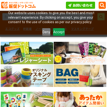
Our website uses cookies to give you the best and most
relevant experience. By clicking on accept, you give your
consent to the use of cookies as per our privacy policy.
エコグッズ
絆創膏
ノート
レジャーシート
マスキングテープ
Deny
Accept
フェイスシール