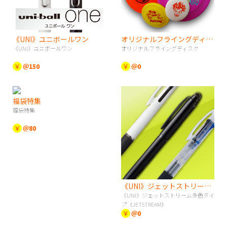
《UNI》ユニボールワン
オリジナルフライングディスク
《UNI》ユニボールワン
オリジナルフライングディスク
￥
＠150
￥
＠0
福袋特集
福袋特集
￥
＠80
《UNI》ジェットストリーム多色タイプ（JETSTREAM）
《UNI》ジェットストリーム多色タイ
プ（JETSTREAM）
￥
＠0