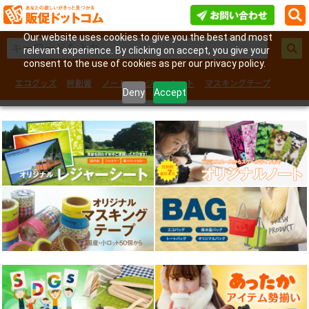
Our website uses cookies to give you the best and most
relevant experience. By clicking on accept, you give your
consent to the use of cookies as per our privacy policy.
エコグッズ
絆創膏
ノート
レジャーシート
マスキングテープ
Deny
Accept
フェイスシール