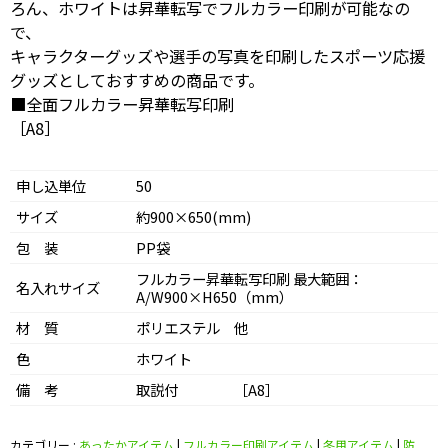
ろん、ホワイトは昇華転写でフルカラー印刷が可能なの
で、
キャラクターグッズや選手の写真を印刷したスポーツ応援
グッズとしておすすめの商品です。
■全面フルカラー昇華転写印刷
［A8］
申し込単位
50
サイズ
約900×650(mm)
包 装
PP袋
フルカラー昇華転写印刷 最大範囲：
名入れサイズ
A/W900×H650（mm）
材 質
ポリエステル 他
色
ホワイト
備 考
取説付 ［A8］
カテゴリー :
あったかアイテム
|
フルカラー印刷アイテム
|
冬用アイテム
|
防