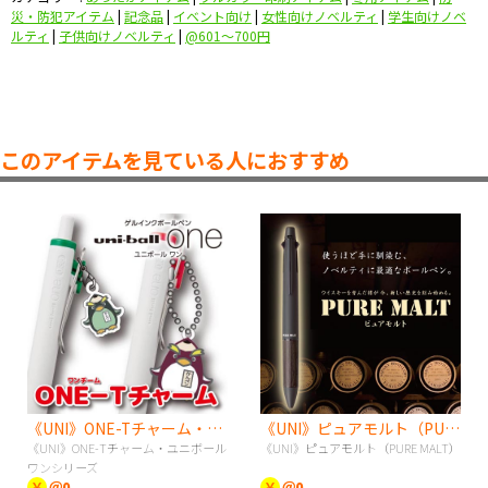
災・防犯アイテム
|
記念品
|
イベント向け
|
女性向けノベルティ
|
学生向けノベ
ルティ
|
子供向けノベルティ
|
@601〜700円
このアイテムを見ている人におすすめ
《UNI》ONE-Tチャーム・ユニボールワンシリーズ
《UNI》ピュアモルト（PURE MALT）
《UNI》ONE-Tチャーム・ユニボール
《UNI》ピュアモルト（PURE MALT）
ワンシリーズ
￥
＠0
￥
＠0