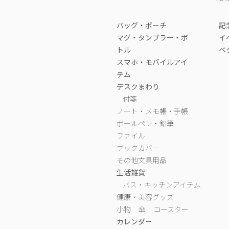
バッグ・ポーチ
記
マグ・タンブラー・ボ
イ
トル
ベ
スマホ・モバイルアイ
テム
デスクまわり
付箋
ノート・メモ帳・手帳
ボールペン・鉛筆
ファイル
ブックカバー
その他文具用品
生活雑貨
バス・キッチンアイテム
健康・美容グッズ
小物
傘
コースター
カレンダー