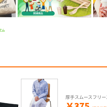
テム
厚手スムースフリー
￥
375