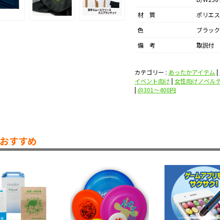
材 質
ポリエス
色
ブラック
備 考
取説付
カテゴリー :
あったかアイテム
|
イベント向け
|
女性向けノベル
|
@301〜400円
おすすめ