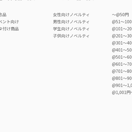
念品
女性向けノベルティ
〜@50円
ベント向け
男性向けノベルティ
@51〜10
タ付け商品
学生向けノベルティ
@101〜2
子供向けノベルティ
@201〜3
@301〜4
@401〜5
@501〜6
@601〜7
@701〜8
@801〜9
@901〜1,
@1,001円