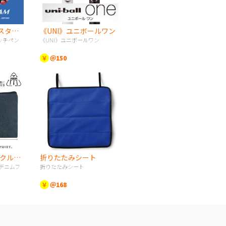
《UNI》スタイラスタッチペン
《UNI》ユニボールワン
ッチペン
《UNI》ユニボールワン
￥
＠150
スフィア・リサイクルデニムフラットポーチ（S）
折りたたみシート
デニムフ
折りたたみシート
￥
＠168