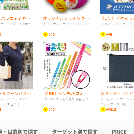
nepia バラエティギフト4点セット
オリジナルフライングディスク
 バラエティギフト4点セ
オリジナルフライングディスク
《UNI》スタイラスタ
0
￥
＠0
￥
＠0
ジュート＆キャンバスコンビトート（S） ナチュラル
《UNI》ペン先が見える蛍光ペン
＆キャンバスコンビト
《UNI》ペン先が見える蛍光ペ
スフィア・リサイクル
） ナチュラル
ン
ラットポーチ（S）
5
￥
＠0
￥
＠218
途・目的別で探す
ターゲット別で探す
PRICE