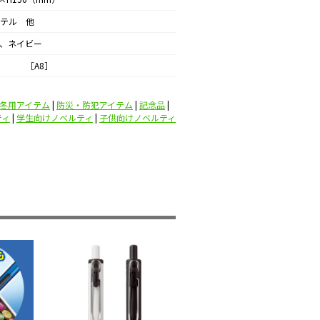
テル 他
、ネイビー
 ［A8］
冬用アイテム
|
防災・防犯アイテム
|
記念品
|
ティ
|
学生向けノベルティ
|
子供向けノベルティ