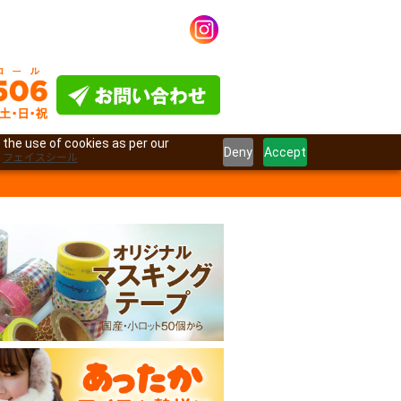
 the use of cookies as per our
Deny
Accept
フェイスシール