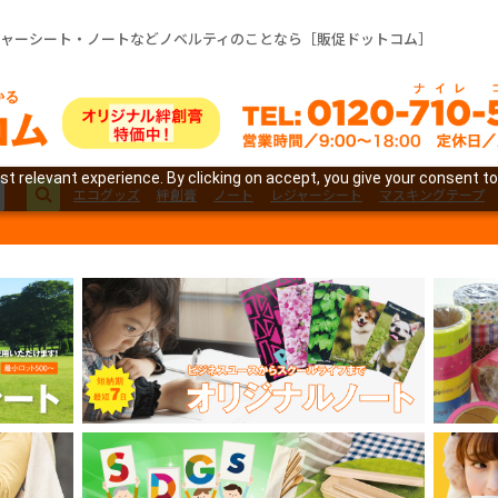
ジャーシート・ノートなどノベルティのことなら［販促ドットコム］
t relevant experience. By clicking on accept, you give your consent to
エコグッズ
絆創膏
ノート
レジャーシート
マスキングテープ