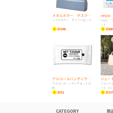
メタルカラー デスククロック
メタルカラー デスククロック
nepia
ット
￥
＠198
￥
＠68
アルコールハンディウェット10枚
アルコールハンディウェット10
ジュート
枚
ート（S
￥
＠32
￥
＠27
CATEGORY
用