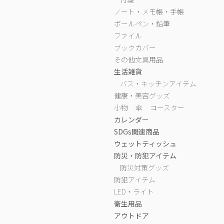
ノート・メモ帳・手帳
ボールペン・鉛筆
ファイル
ブックカバー
その他文具用品
生活雑貨
バス・キッチンアイテム
健康・美容グッズ
小物
傘
コースター
カレンダー
SDGs関連商品
ウェットティッシュ
防災・防犯アイテム
防災対策グッズ
防犯アイテム
LED・ライト
衛生用品
アウトドア