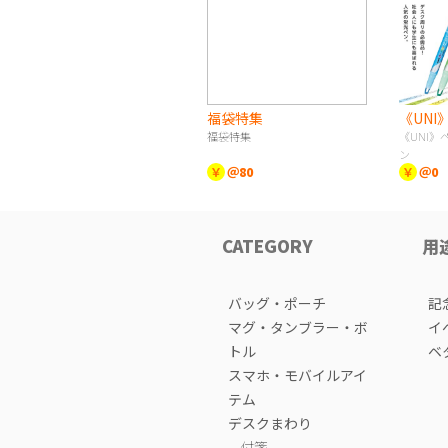
福袋特集
福袋特集
《UNI
ン
￥
＠80
￥
＠0
CATEGORY
用
バッグ・ポーチ
記
マグ・タンブラー・ボ
イ
トル
ベ
スマホ・モバイルアイ
テム
デスクまわり
付箋