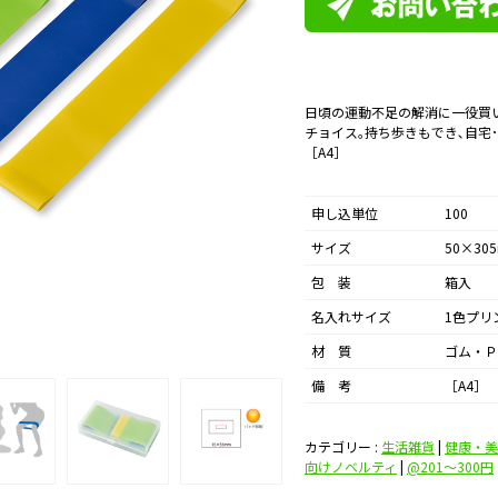
日頃の運動不足の解消に一役買
チョイス｡持ち歩きもでき､自宅
［A4］
申し込単位
100
サイズ
50×30
包 装
箱入
名入れサイズ
1色プリ
材 質
ゴム・Ｐ
備 考
［A4］
カテゴリー :
生活雑貨
|
健康・美
向けノベルティ
|
@201〜300円