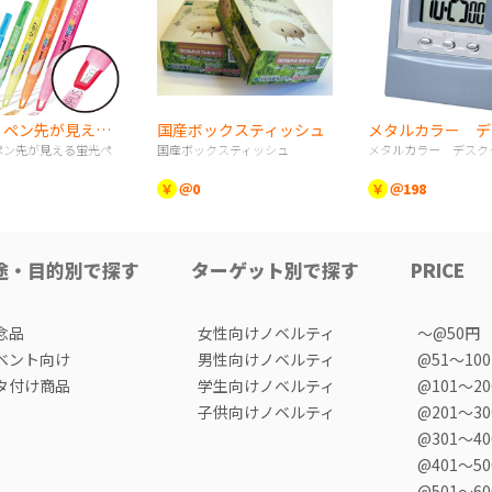
《UNI》ペン先が見える蛍光ペン
国産ボックスティッシュ
》ペン先が見える蛍光ペ
国産ボックスティッシュ
メタルカラー デスク
￥
＠0
￥
＠198
途・目的別で探す
ターゲット別で探す
PRICE
念品
女性向けノベルティ
〜@50円
ベント向け
男性向けノベルティ
@51〜10
タ付け商品
学生向けノベルティ
@101〜2
子供向けノベルティ
@201〜3
@301〜4
@401〜5
@501〜6