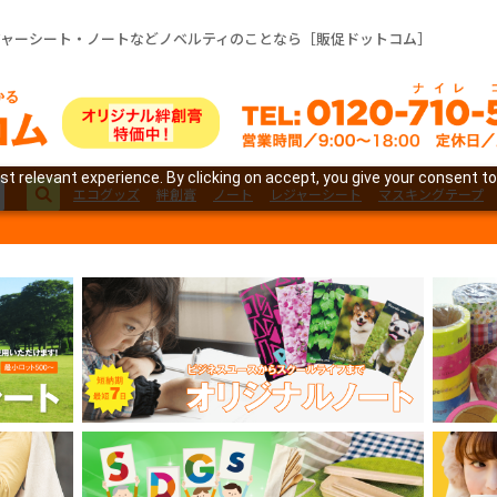
ジャーシート・ノートなどノベルティのことなら［販促ドットコム］
t relevant experience. By clicking on accept, you give your consent to
エコグッズ
絆創膏
ノート
レジャーシート
マスキングテープ