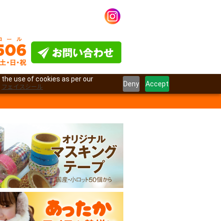
 the use of cookies as per our
Deny
Accept
フェイスシール