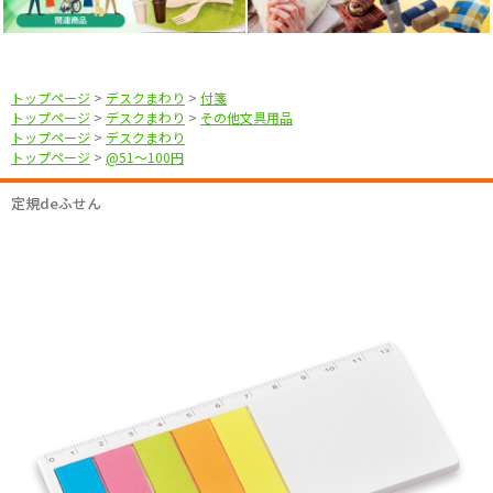
トップページ
>
デスクまわり
>
付箋
トップページ
>
デスクまわり
>
その他文具用品
トップページ
>
デスクまわり
トップページ
>
@51〜100円
定規deふせん