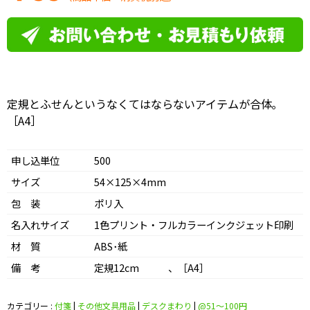
定規とふせんというなくてはならないアイテムが合体｡
［A4］
申し込単位
500
サイズ
54×125×4mm
包 装
ポリ入
名入れサイズ
1色プリント・フルカラーインクジェット印刷
材 質
ABS･紙
備 考
定規12cm 、［A4］
カテゴリー :
付箋
|
その他文具用品
|
デスクまわり
|
@51〜100円