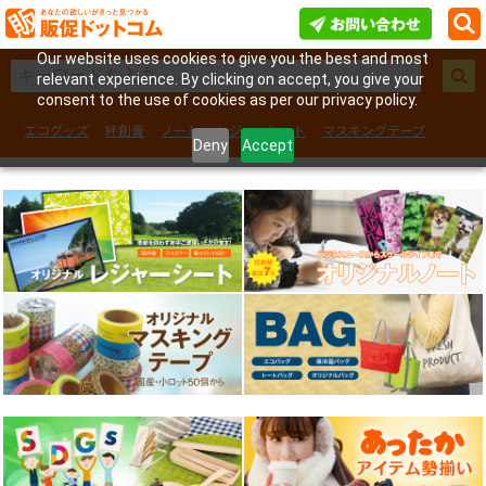
Our website uses cookies to give you the best and most
relevant experience. By clicking on accept, you give your
consent to the use of cookies as per our privacy policy.
エコグッズ
絆創膏
ノート
レジャーシート
マスキングテープ
Deny
Accept
フェイスシール