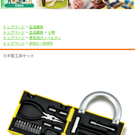
トップページ
>
生活雑貨
トップページ
>
生活雑貨
>
小物
トップページ
>
男性向けノベルティ
トップページ
>
@801〜900円
カギ型工具セット