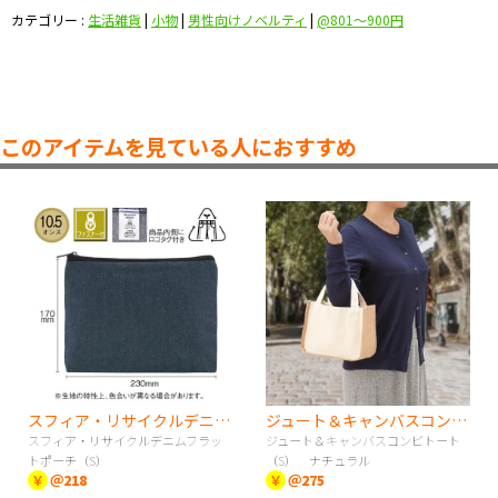
カテゴリー :
生活雑貨
|
小物
|
男性向けノベルティ
|
@801〜900円
このアイテムを見ている人におすすめ
スフィア・リサイクルデニムフラットポーチ（S）
ジュート＆キャンバスコンビトート（S） ナチュラル
スフィア・リサイクルデニムフラッ
ジュート＆キャンバスコンビトート
トポーチ（S）
（S） ナチュラル
￥
＠218
￥
＠275