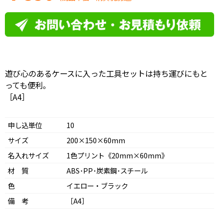
遊び心のあるケースに入った工具セットは持ち運びにもと
っても便利｡
［A4］
申し込単位
10
サイズ
200×150×60mm
名入れサイズ
1色プリント《20mm×60mm》
材 質
ABS･PP･炭素鋼･スチール
色
イエロー・ブラック
備 考
［A4］