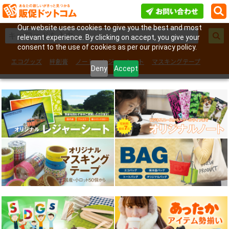
Our website uses cookies to give you the best and most
relevant experience. By clicking on accept, you give your
consent to the use of cookies as per our privacy policy.
エコグッズ
絆創膏
ノート
レジャーシート
マスキングテープ
Deny
Accept
フェイスシール