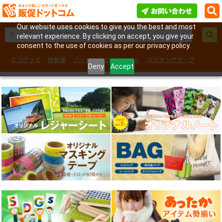
Our website uses cookies to give you the best and most
relevant experience. By clicking on accept, you give your
consent to the use of cookies as per our privacy policy.
エコグッズ
絆創膏
ノート
レジャーシート
マスキングテープ
Deny
Accept
フェイスシール