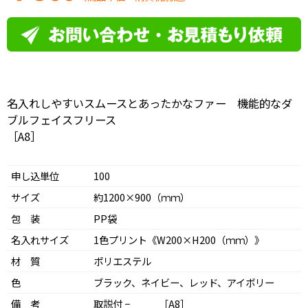
名入れしやすいスムースとあったかなファー 機能的なダ
ブルフェイスフリース
［A8］
申し込単位
100
サイズ
約1200×900（ｍｍ）
包 装
PP袋
名入れサイズ
1色プリント《W200×H200（ｍｍ）》
材 質
ポリエステル
色
ブラック、ネイビー、レッド、アイボリー
備 考
取説付 − ［A8］