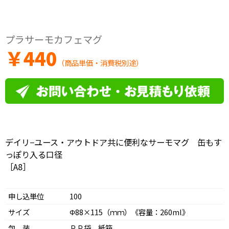
プラサーモカフェマグ
￥
440
（商品単価・消費税別途）
デイリ−ユース・アウトドア共に便利なサーモマグ 缶もす
っぽり入る口径
［A8］
申し込単位
100
サイズ
Φ88×115（ｍｍ）《容量：260ml》
包 装
ＰＰ袋、紙箱