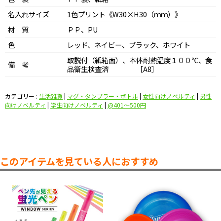
名入れサイズ
1色プリント《W30×H30（ｍｍ）》
材 質
ＰＰ、PU
色
レッド、ネイビー、ブラック、ホワイト
取説付（紙箱面）、本体耐熱温度１００℃、食
備 考
品衛生検査済 ［A8］
カテゴリー :
生活雑貨
|
マグ・タンブラー・ボトル
|
女性向けノベルティ
|
男性
向けノベルティ
|
学生向けノベルティ
|
@401〜500円
このアイテムを見ている人におすすめ