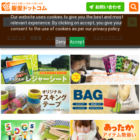
Our website uses cookies to give you the best and most
relevant experience. By clicking on accept, you give your
consent to the use of cookies as per our privacy policy.
エコグッズ
絆創膏
ノート
レジャーシート
マスキングテープ
Deny
Accept
フェイスシール