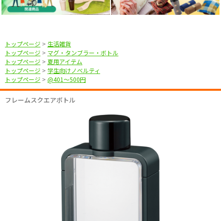
トップページ
>
生活雑貨
トップページ
>
マグ・タンブラー・ボトル
トップページ
>
夏用アイテム
トップページ
>
学生向けノベルティ
トップページ
>
@401〜500円
フレームスクエアボトル