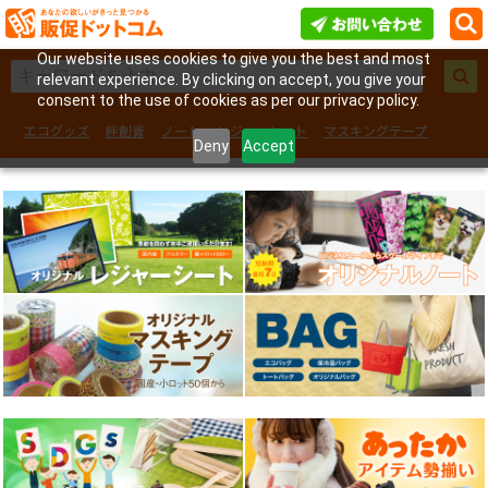
Our website uses cookies to give you the best and most
relevant experience. By clicking on accept, you give your
consent to the use of cookies as per our privacy policy.
エコグッズ
絆創膏
ノート
レジャーシート
マスキングテープ
Deny
Accept
フェイスシール