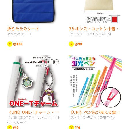
折りたたみシート
3.5 オンス・コットン巾着（S）
折りたたみシート
3.5オンス・コットン巾着（S）
￥
＠168
￥
＠98
《UNI》ONE-Tチャーム・ユニボールワンシリーズ
《UNI》ペン先が見える蛍光ペン
《UNI》ONE-Tチャーム・ユニボール
《UNI》ペン先が見える蛍光ペン
ワンシリーズ
￥
＠0
￥
＠0