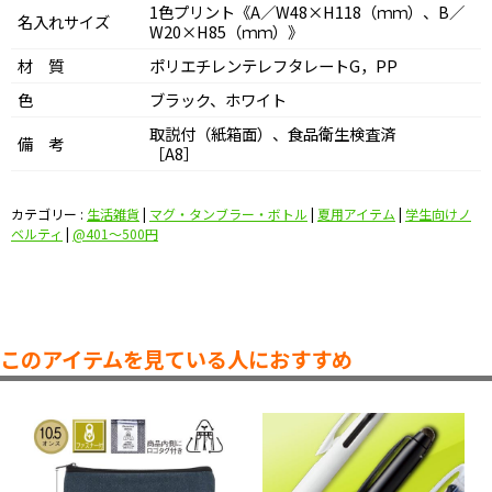
1色プリント《A／W48×H118（ｍｍ）、B／
名入れサイズ
W20×H85（ｍｍ）》
材 質
ポリエチレンテレフタレートG，PP
色
ブラック、ホワイト
取説付（紙箱面）、食品衛生検査済
備 考
［A8］
カテゴリー :
生活雑貨
|
マグ・タンブラー・ボトル
|
夏用アイテム
|
学生向けノ
ベルティ
|
@401〜500円
このアイテムを見ている人におすすめ