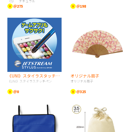
（S） ナチュラル
￥
＠275
￥
＠198
《UNI》スタイラスタッチペン
オリジナル扇子
《UNI》スタイラスタッチペン
オリジナル扇子
￥
＠0
￥
＠325