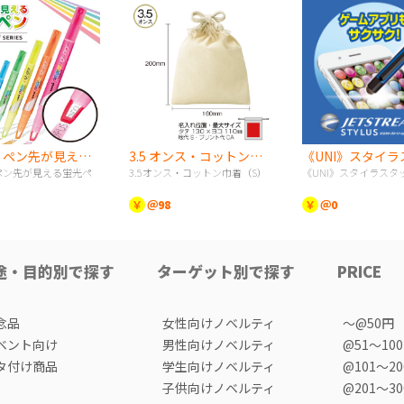
《UNI》ペン先が見える蛍光ペン
3.5 オンス・コットン巾着（S）
》ペン先が見える蛍光ペ
3.5オンス・コットン巾着（S）
《UNI》スタイラスタ
￥
＠98
￥
＠0
途・目的別で探す
ターゲット別で探す
PRICE
念品
女性向けノベルティ
〜@50円
ベント向け
男性向けノベルティ
@51〜10
タ付け商品
学生向けノベルティ
@101〜2
子供向けノベルティ
@201〜3