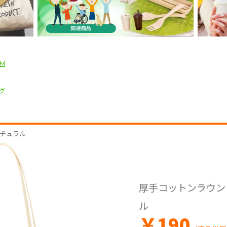
材
グ
ナチュラル
厚手コットンラウンド
ル
￥
190