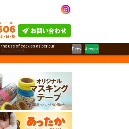
 the use of cookies as per our
Deny
Accept
フェイスシール