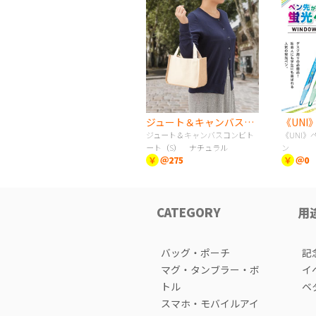
ジュート＆キャンバスコンビトート（S） ナチュラル
ジュート＆キャンバスコンビト
《UNI
ート（S） ナチュラル
ン
￥
＠275
￥
＠0
CATEGORY
用
バッグ・ポーチ
記
マグ・タンブラー・ボ
イ
トル
ベ
スマホ・モバイルアイ