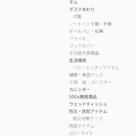
テム
デスクまわり
付箋
ノート・メモ帳・手帳
ボールペン・鉛筆
ファイル
ブックカバー
その他文具用品
生活雑貨
バス・キッチンアイテム
健康・美容グッズ
小物
傘
コースター
カレンダー
SDGs関連商品
ウェットティッシュ
防災・防犯アイテム
防災対策グッズ
防犯アイテム
LED・ライト