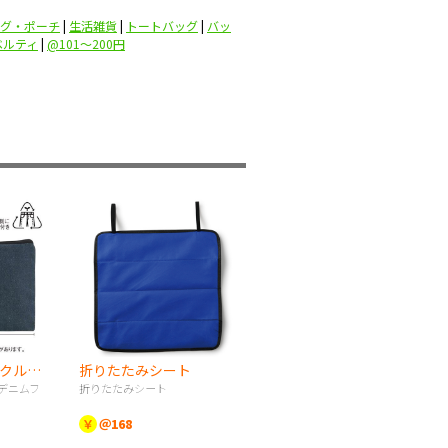
グ・ポーチ
|
生活雑貨
|
トートバッグ
|
バッ
ベルティ
|
@101〜200円
スフィア・リサイクルデニムフラットポーチ（S）
折りたたみシート
デニムフ
折りたたみシート
￥
＠168