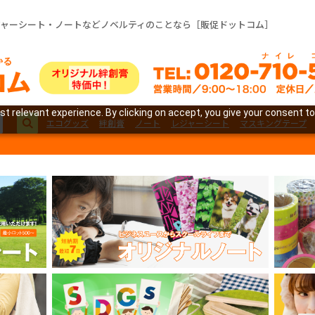
ジャーシート・ノートなどノベルティのことなら［販促ドットコム］
t relevant experience. By clicking on accept, you give your consent to
エコグッズ
絆創膏
ノート
レジャーシート
マスキングテープ