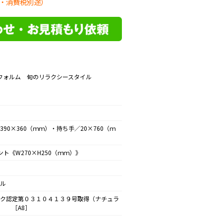
・消費税別途）
フォルム 旬のリラクシースタイル
390×360（ｍｍ）・持ち手／20×760（ｍ
ント《W270×H250（ｍｍ）》
ル
ク認定第０３１０４１３９号取得（ナチュラ
［A8］