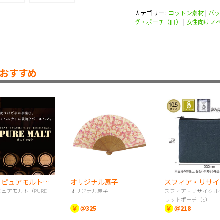
カテゴリー :
コットン素材
|
バッ
グ・ポーチ（旧）
|
女性向けノ
おすすめ
《UNI》ピュアモルト（PURE MALT）
オリジナル扇子
ピュアモルト（PURE
オリジナル扇子
スフィア・リサイクル
ラットポーチ（S）
￥
＠325
￥
＠218