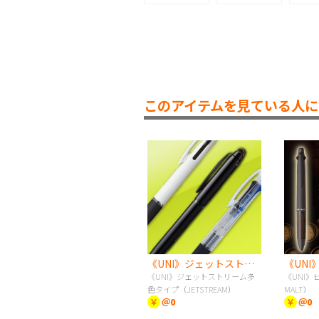
このアイテムを見ている人に
《UNI》ジェットストリーム多色タイプ（JETSTREAM）
《UNI》ジェットストリーム多
《UNI》
色タイプ（JETSTREAM）
MALT）
￥
＠0
￥
＠0