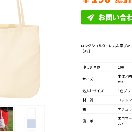
（商品単価
ロングショルダーに丸み帯びた
［A8］
申し込単位
100
本体／約
サイズ
ｍ）
名入れサイズ
1色プリ
材 質
コットン
色
ナチュラ
エコマー
備 考
ル） 