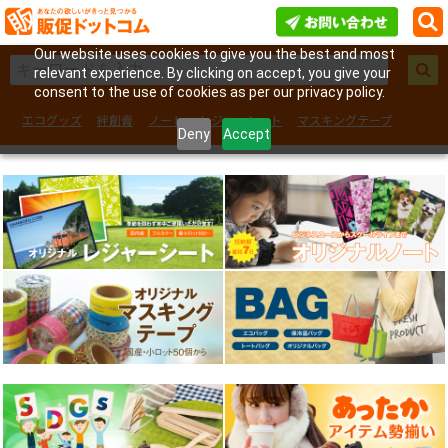
Our website uses cookies to give you the best and most
relevant experience. By clicking on accept, you give your
consent to the use of cookies as per our privacy policy.
エコグッズ
絆創膏
ノート
レジャーシート
マスキングテープ
Deny
Accept
フェイスシール