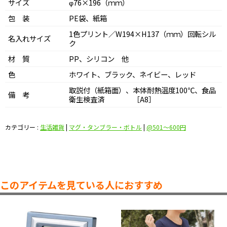
サイズ
φ76×196（ｍｍ）
包 装
PE袋、紙箱
1色プリント／W194×H137（ｍｍ）回転シル
名入れサイズ
ク
材 質
PP、シリコン 他
色
ホワイト、ブラック、ネイビー、レッド
取説付（紙箱面）、本体耐熱温度100℃、食品
備 考
衛生検査済 ［A8］
カテゴリー :
生活雑貨
|
マグ・タンブラー・ボトル
|
@501〜600円
このアイテムを見ている人におすすめ