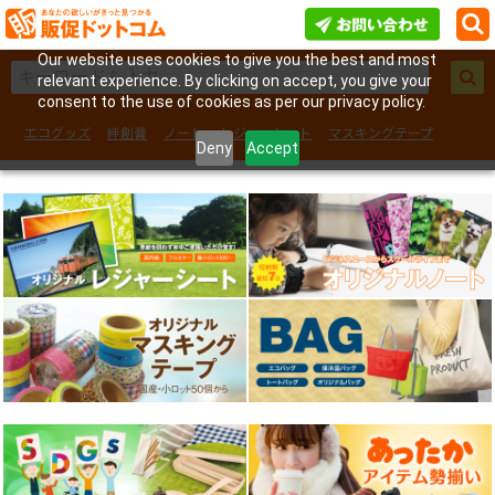
Our website uses cookies to give you the best and most
relevant experience. By clicking on accept, you give your
consent to the use of cookies as per our privacy policy.
エコグッズ
絆創膏
ノート
レジャーシート
マスキングテープ
Deny
Accept
フェイスシール