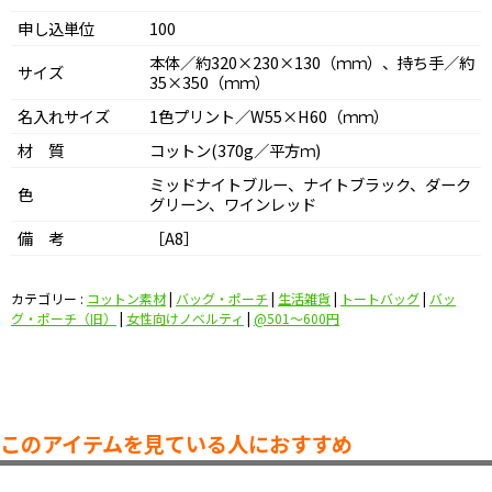
申し込単位
100
本体／約320×230×130（ｍｍ）、持ち手／約
サイズ
35×350（ｍｍ）
名入れサイズ
1色プリント／W55×H60（ｍｍ）
材 質
コットン(370g／平方ｍ)
ミッドナイトブルー、ナイトブラック、ダーク
色
グリーン、ワインレッド
備 考
［A8］
カテゴリー :
コットン素材
|
バッグ・ポーチ
|
生活雑貨
|
トートバッグ
|
バッ
グ・ポーチ（旧）
|
女性向けノベルティ
|
@501〜600円
このアイテムを見ている人におすすめ