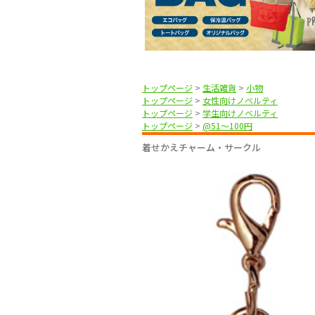
トップページ
>
生活雑貨
>
小物
トップページ
>
女性向けノベルティ
トップページ
>
学生向けノベルティ
トップページ
>
@51〜100円
着せかえチャーム・サークル