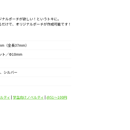
ジナルポーチが欲しい！というトキに。
るだけで、オリジナルポーチが作成可能です！
2mm（全長37mm）
ント／Φ10mm
、シルバー
ルティ
|
学生向けノベルティ
|
@51〜100円