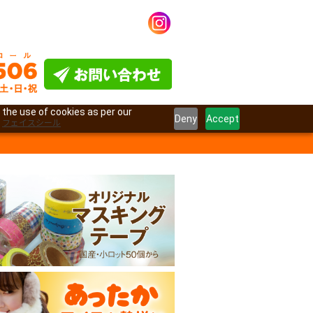
 the use of cookies as per our
Deny
Accept
フェイスシール