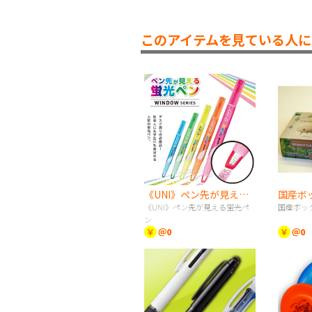
このアイテムを見ている人に
《UNI》ペン先が見える蛍光ペン
国産ボ
《UNI》ペン先が見える蛍光ペ
国産ボッ
ン
￥
＠0
￥
＠0