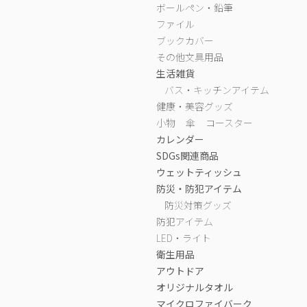
ボールペン・鉛筆
ファイル
ブックカバー
その他文具用品
生活雑貨
バス・キッチンアイテム
健康・美容グッズ
小物
傘
コースター
カレンダー
SDGs関連商品
ウェットティッシュ
防災・防犯アイテム
防災対策グッズ
防犯アイテム
LED・ライト
衛生用品
アウトドア
オリジナルタオル
マイクロファイバーク