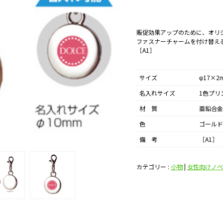
販促効果アップのために、オリ
ファスナーチャームを付け替え
［A1］
サイズ
φ17×
名入れサイズ
1色プリ
材 質
亜鉛合金
色
ゴールド
備 考
［A1］
カテゴリー :
小物
|
女性向けノベ