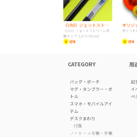
《UNI》ジェットストリーム多色タイプ（JETSTREAM）
《UNI》ジェットストリーム多
オリジナ
色タイプ（JETSTREAM）
￥
＠0
￥
＠0
CATEGORY
用
バッグ・ポーチ
記
マグ・タンブラー・ボ
イ
トル
ベ
スマホ・モバイルアイ
テム
デスクまわり
付箋
ノート・メモ帳・手帳