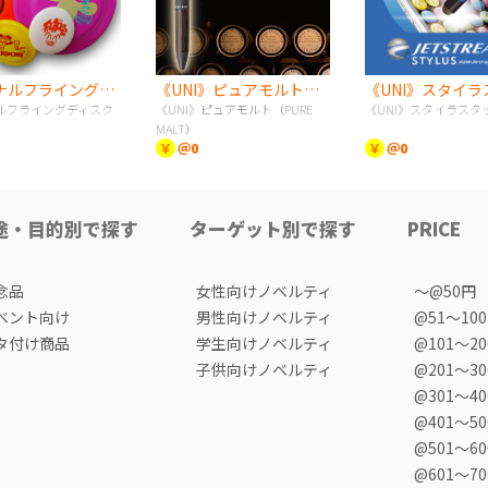
オリジナルフライングディスク
《UNI》ピュアモルト（PURE MALT）
ルフライングディスク
《UNI》ピュアモルト（PURE
《UNI》スタイラスタ
MALT）
￥
＠0
￥
＠0
途・目的別で探す
ターゲット別で探す
PRICE
念品
女性向けノベルティ
〜@50円
ベント向け
男性向けノベルティ
@51〜10
タ付け商品
学生向けノベルティ
@101〜2
子供向けノベルティ
@201〜3
@301〜4
@401〜5
@501〜6
@601〜7