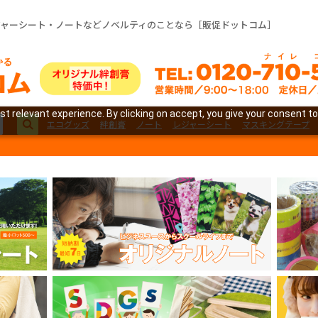
ジャーシート・ノートなどノベルティのことなら［販促ドットコム］
t relevant experience. By clicking on accept, you give your consent to
エコグッズ
絆創膏
ノート
レジャーシート
マスキングテープ